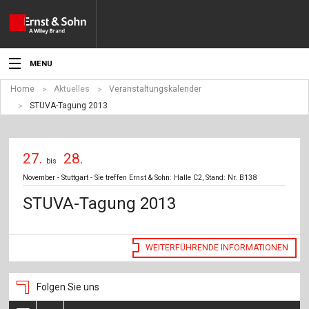
MENU
Home
Aktuelles
Veranstaltungskalender
Aktuelles
STUVA-Tagung 2013
Veranstaltungen
27.
28.
Angebote
bis
November - Stuttgart - Sie treffen Ernst & Sohn: Halle C2, Stand: Nr. B138
Fachgebiete
STUVA-Tagung 2013
Produkte
WEITERFÜHRENDE INFORMATIONEN
Werben
Service
Folgen Sie uns