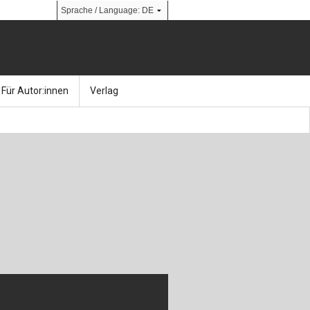
Für Autor:innen
Verlag
l
nik
Bücher
Über Ernst & Sohn
Kalender
Ansprechpartner:innen
& Social Media
gen
Zeitschriften
So finden Sie uns
bauingenieur24 – Berufsportal
 Library
urbau
Ingenieurbaupreis
erkbau
Studentenförderung