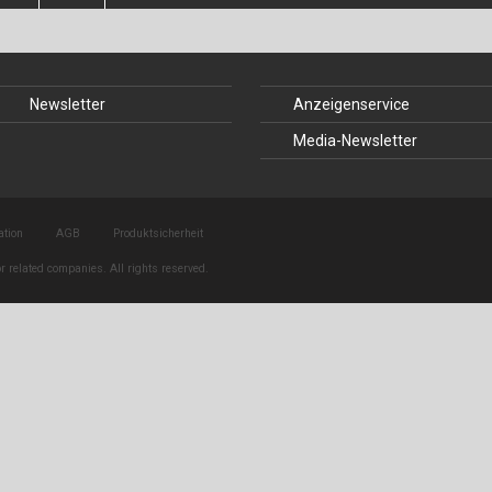
Baustoffe
Sachbu
Bautechnikgeschichte
Stahlba
Newsletter
Anzeigenservice
Betonbau
Tunnelb
Media-Newsletter
Brückenbau
Verbund
E&S Zeitlos
ation
AGB
Produktsicherheit
r related companies. All rights reserved.