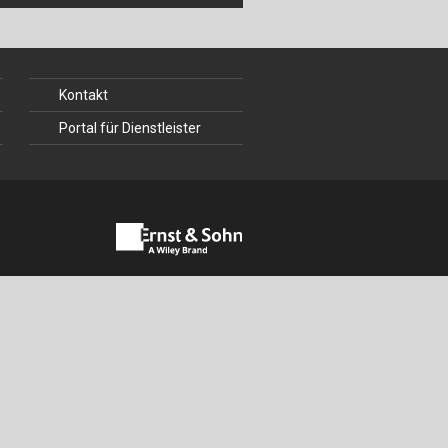
ch
u
Kontakt
au
Portal für Dienstleister
bau