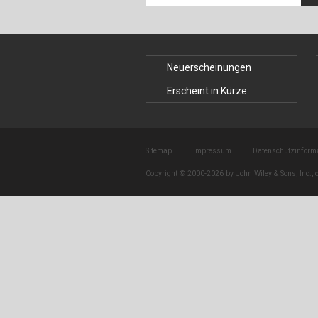
Neuerscheinungen
Erscheint in Kürze
Sitemap
Impressum
Datenschutzinform
Copyright © 2000-2026 by John Wiley & Sons, Inc., o