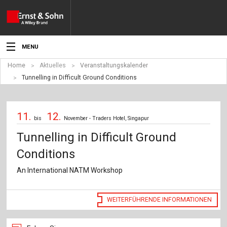
MENU
Home
Aktuelles
Veranstaltungskalender
Aktuelles
Tunnelling in Difficult Ground Conditions
Veranstaltungen
11.
12.
Angebote
bis
November - Traders Hotel, Singapur
Tunnelling in Difficult Ground
Fachgebiete
Conditions
Produkte
An International NATM Workshop
Werben
WEITERFÜHRENDE INFORMATIONEN
Service