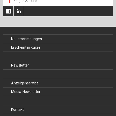
Folgen Sie uns
Für Autor:innen
Verlag
Sprache / Language: DE
Sprache / Language: EN
Neuerscheinungen
Erscheint in Kürze
Newsletter
Anzeigenservice
Media-Newsletter
Kontakt