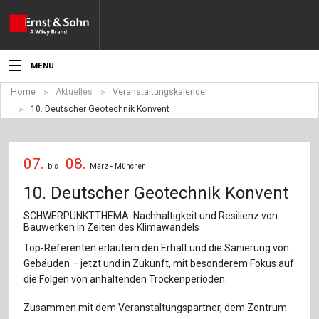
MENU
Home
Aktuelles
Veranstaltungskalender
Aktuelles
10. Deutscher Geotechnik Konvent
Veranstaltungen
07.
08.
Angebote
bis
März - München
10. Deutscher Geotechnik Konvent
Fachgebiete
SCHWERPUNKTTHEMA: Nachhaltigkeit und Resilienz von
Produkte
Bauwerken in Zeiten des Klimawandels
Top-Referenten erläutern den Erhalt und die Sanierung von
Werben
Gebäuden – jetzt und in Zukunft, mit besonderem Fokus auf
die Folgen von anhaltenden Trockenperioden.
Service
Zusammen mit dem Veranstaltungspartner, dem Zentrum