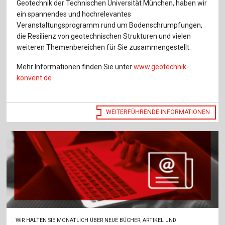
Für Autor:innen
Geotechnik der Technischen Universität München, haben wir
ein spannendes und hochrelevantes
Verlag
Veranstaltungsprogramm rund um Bodenschrumpfungen,
die Resilienz von geotechnischen Strukturen und vielen
weiteren Themenbereichen für Sie zusammengestellt.
Sprache / Language: DE
Sprache / Language: EN
Mehr Informationen finden Sie unter
www.geotechnik-
konvent.de
WEITERFÜHRENDE INFORMATIONEN
WIR HALTEN SIE MONATLICH ÜBER NEUE BÜCHER, ARTIKEL UND