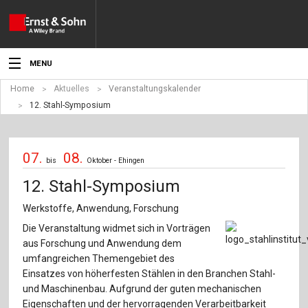
MENU
Home
Aktuelles
Veranstaltungskalender
Aktuelles
12. Stahl-Symposium
Veranstaltungen
07.
08.
Angebote
bis
Oktober - Ehingen
12. Stahl-Symposium
Fachgebiete
Werkstoffe, Anwendung, Forschung
Produkte
Die Veranstaltung widmet sich in Vorträgen
aus Forschung und Anwendung dem
Werben
umfangreichen Themengebiet des
Einsatzes von höherfesten Stählen in den Branchen Stahl-
Service
und Maschinenbau. Aufgrund der guten mechanischen
Eigenschaften und der hervorragenden Verarbeitbarkeit