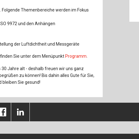
Baustoffe
Sachbu
in. Folgende Themenbereiche werden im Fokus
Bautechnikgeschichte
Stahlba
N ISO 9972 und den Anhängen
Betonbau
Tunnelb
tellung der Luftdichtheit und Messgeräte
Brückenbau
Verbund
 finden Sie unter dem Menüpunkt
Programm
.
E&S Zeitlos
30 Jahre alt - deshalb freuen wir uns ganz
egrüßen zu können! Bis dahin alles Gute für Sie,
d bleiben Sie gesund!