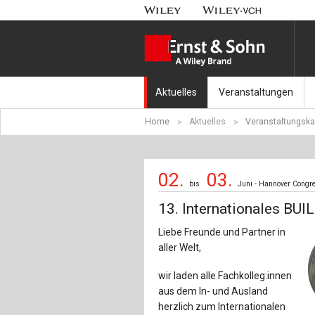
Aktuelles
Veranstaltungen
Home
Aktuelles
Veranstaltungska
Nachrichten
Münchener Kranbahnt
Aktuell erschienen
Fachkonferenz Brück
02.
03.
bis
Juni - Hannover Cong
Erscheint in Kürze
Symposium Ingenieur
13. Internationales B
Beton-Kalender-Tag 2
Liebe Freunde und Partner in
aller Welt,
Veranstaltungskalen
wir laden alle Fachkolleg:innen
aus dem In- und Ausland
herzlich zum Internationalen