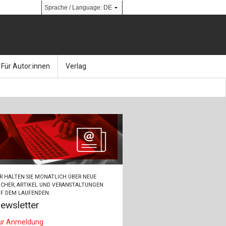
Für Autor:innen
Verlag
l
nik
Bücher
Über Ernst & Sohn
Kalender
Ansprechpartner:innen
& Social Media
gen
Zeitschriften
So finden Sie uns
bauingenieur24 – Berufsportal
R HALTEN SIE MONATLICH ÜBER NEUE
 Library
urbau
Ingenieurbaupreis
CHER, ARTIKEL UND VERANSTALTUNGEN
F DEM LAUFENDEN.
ewsletter
erkbau
Studentenförderung
ur Anmeldung