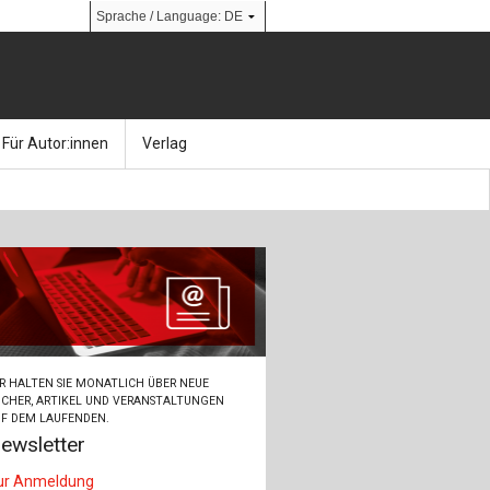
Für Autor:innen
Verlag
l
nik
Bücher
Über Ernst & Sohn
Kalender
Ansprechpartner:innen
& Social Media
gen
Zeitschriften
So finden Sie uns
bauingenieur24 – Berufsportal
R HALTEN SIE MONATLICH ÜBER NEUE
 Library
urbau
Ingenieurbaupreis
CHER, ARTIKEL UND VERANSTALTUNGEN
F DEM LAUFENDEN.
ewsletter
erkbau
Studentenförderung
ur Anmeldung