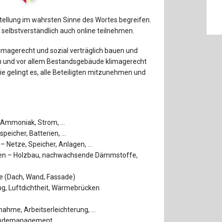
Baustoffe
Sachbu
ellung im wahrsten Sinne des Wortes begreifen.
Bautechnikgeschichte
Stahlba
n selbstverständlich auch online teilnehmen.
Betonbau
Tunnelb
limagerecht und sozial verträglich bauen und
n und vor allem Bestandsgebäude klimagerecht
Brückenbau
Verbund
 gelingt es, alle Beteiligten mitzunehmen und
E&S Zeitlos
, Ammoniak, Strom, …
peicher, Batterien, …
 – Netze, Speicher, Anlagen, …
nen – Holzbau, nachwachsende Dämmstoffe,
e (Dach, Wand, Fassade)
ng, Luftdichtheit, Wärmebrücken
ahme, Arbeitserleichterung, …
bäudemanagement