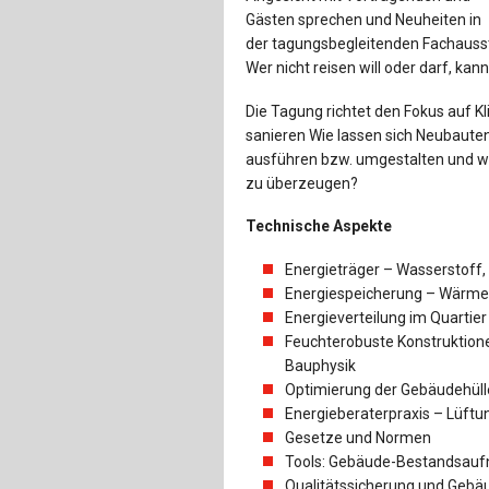
Gästen sprechen und Neuheiten in
der tagungsbegleitenden Fachausst
Wer nicht reisen will oder darf, kan
Die Tagung richtet den Fokus auf K
sanieren Wie lassen sich Neubaute
ausführen bzw. umgestalten und wie
zu überzeugen?
Technische Aspekte
Energieträger – Wasserstoff
Energiespeicherung – Wärmes
Energieverteilung im Quartier
Feuchterobuste Konstruktio
Bauphysik
Optimierung der Gebäudehüll
Energieberaterpraxis – Lüftu
Gesetze und Normen
Tools: Gebäude-Bestandsaufn
Qualitätssicherung und Ge