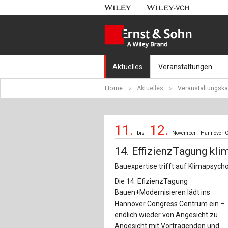
Aktuelles
Veranstaltungen
Home
Aktuelles
Veranstaltungska
Nachrichten
Münchener Kranbahnt
Aktuell erschienen
Fachkonferenz Brück
11.
12.
bis
November - Hannover C
Erscheint in Kürze
Symposium Ingenieur
14. EffizienzTagung kl
Beton-Kalender-Tag 2
Bauexpertise trifft auf Klimapsych
Die 14. EfizienzTagung
Veranstaltungskalen
Bauen+Modernisieren lädt ins
Hannover Congress Centrum ein –
endlich wieder von Angesicht zu
Angesicht mit Vortragenden und