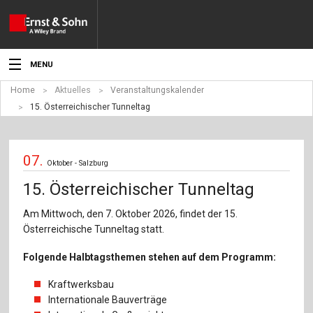
MENU
Home
Aktuelles
Veranstaltungskalender
Aktuelles
15. Österreichischer Tunneltag
Veranstaltungen
07.
Angebote
Oktober - Salzburg
15. Österreichischer Tunneltag
Fachgebiete
Am Mittwoch, den 7. Oktober 2026, findet der 15.
Produkte
Österreichische Tunneltag statt.
Werben
Folgende Halbtagsthemen stehen auf dem Programm:
Service
Kraftwerksbau
Internationale Bauverträge