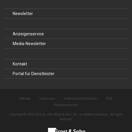
Newsletter
Anzeigenservice
Media-Newsletter
Kontakt
Portal für Dienstleister
Sitemap
Impressum
Datenschutzinformation
AGB
Produktsicherheit
Copyright © 2000-2026 by John Wiley & Sons, Inc., or related companies. All rights
reserved.