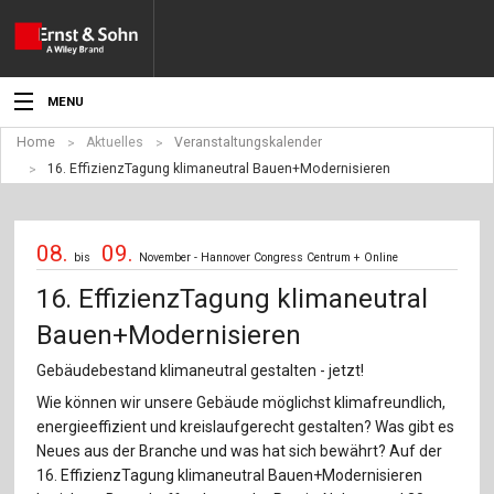
MENU
Home
Aktuelles
Veranstaltungskalender
Aktuelles
16. EffizienzTagung klimaneutral Bauen+Modernisieren
Veranstaltungen
08.
09.
Angebote
bis
November - Hannover Congress Centrum + Online
16. EffizienzTagung klimaneutral
Fachgebiete
Bauen+Modernisieren
Produkte
Gebäudebestand klimaneutral gestalten - jetzt!
Werben
Wie können wir unsere Gebäude möglichst klimafreundlich,
energieeffizient und kreislaufgerecht gestalten? Was gibt es
Service
Neues aus der Branche und was hat sich bewährt? Auf der
16. EffizienzTagung klimaneutral Bauen+Modernisieren