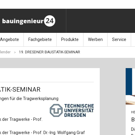
Angebote
Fachgebiete
Produkte
Werben
Service
lender
19. DRESDNER BAUSTATIK-SEMINAR
ag (11.9.26)
Stellenmarkt
Architektur
Bücher
Media-Planung
Info-Materia
Geotech
enbautage (10.–11.11.26)
Sonderdrucke
Bauausführung
Kalender / Jahrbücher
Presse
Glasbau
baukunst (26.11.26)
Kalender-Preisreduzierung
Bauen im Bestand
Zeitschriften
Newsletter 
Grundla
ATIK-SEMINAR
027 (3.12.26)
Baumanagement
Themenhefte
FAQ
Holzbau
gen für die Tragwerksplanung
der
Bauphysik
Artikeldatenbank / Kalenderrecherche
Wiley Online
Ingenie
HE
B
k der Tragwerke - Prof.
Baurecht
Mauerw
Di
k der Tragwerke - Prof. Dr.-Ing. Wolfgang Graf