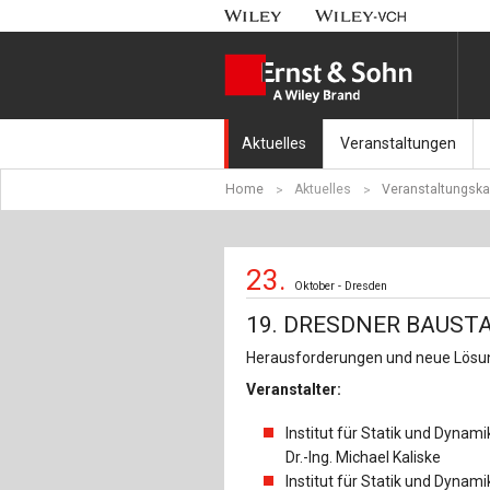
Aktuelles
Veranstaltungen
Home
Aktuelles
Veranstaltungska
Nachrichten
Münchener Kranbahnt
Aktuell erschienen
Fachkonferenz Brück
23.
Oktober - Dresden
Erscheint in Kürze
Symposium Ingenieur
19. DRESDNER BAUST
Beton-Kalender-Tag 2
Herausforderungen und neue Lösun
Veranstalter:
Veranstaltungskalen
Institut für Statik und Dynami
Dr.-Ing. Michael Kaliske
Institut für Statik und Dynami