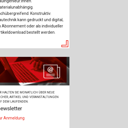
uingenieur:innen.
ch
aterialunabhängig.
chübergreifend. Konstruktiv.
u
utechnik kann gedruckt und digital,
 Abonnement oder als individueller
au
tikeldownload bestellt werden.
bau
R HALTEN SIE MONATLICH ÜBER NEUE
CHER, ARTIKEL UND VERANSTALTUNGEN
F DEM LAUFENDEN.
ewsletter
ur Anmeldung