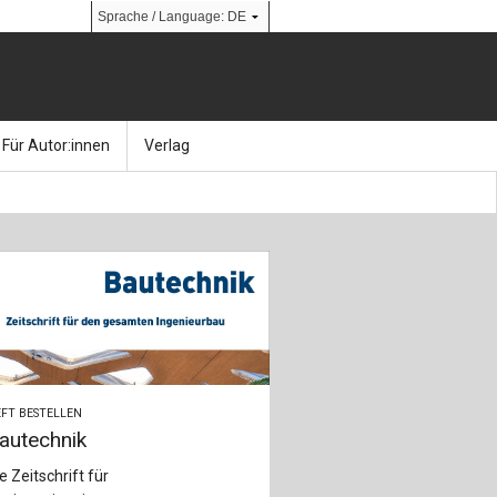
Für Autor:innen
Verlag
l
nik
Bücher
Über Ernst & Sohn
Kalender
Ansprechpartner:innen
& Social Media
gen
Zeitschriften
So finden Sie uns
bauingenieur24 – Berufsportal
 Library
urbau
Ingenieurbaupreis
FT BESTELLEN
autechnik
erkbau
Studentenförderung
e Zeitschrift für