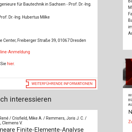
Ba
Baustoffe
Sachbu
enieure für Bautechnik in Sachsen - Prof. Dr.-Ing.
M
Fa
Bautechnikgeschichte
Stahlba
of. Dr.-Ing. Hubertus Milke
Ba
im
Betonbau
Tunnelb
Ar
 Center, Freiberger Straße 39, 01067 Dresden
Brückenbau
Verbund
line-Anmeldung
E&S Zeitlos
 Sie
hier
.
WEITERFÜHRENDE INFORMATIONEN
WI
ch interessieren
BÜ
AU
N
René / Crisfield, Mike A. / Remmers, Joris J. C. /
Z
, Clemens V.
ineare Finite-Elemente-Analyse