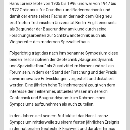
Für Autor:innen
Hans Lorenz lebte von 1905 bis 1996 und war von 1947 bis
1972 Ordinarius für Grundbau und Bodenmechanik und
Verlag
damit der erste seines Fachs an der nach dem Krieg neu
eröffneten Technischen Universität Berlin. Er gilt einerseits
Sprache / Language: DE
Sprache / Language: EN
als Begründer der Baugrunddynamik und durch seine
Forschungsarbeiten zur Schlitzwandtechnik auch als
Wegbereiter des modernen Spezialtiefbaus.
Folgerichtig trägt das nach ihm benannte Symposium diese
beiden Teildisziplinen der Geotechnik „Baugrunddynamik
und Spezialtiefbau“ als Zusatztitel im Namen und soll ein
Forum sein, in dem der Stand der Forschung und der Praxis
sowie innovative Entwicklungen vorgestellt und diskutiert
werden. Eine jährlich hohe Teilnehmerzahl zeugt von dem
Interesse der Teilnehmer, aktuelles Wissen im Bereich
Geotechnik und Baugrunddynamik im Rahmen eines
Symposiums aufzunehmen als auch zu teilen.
In den Jahren seit seinem Auftakt ist das Hans Lorenz
Symposium mittlerweile zu einem festen jährlichen Ereignis
in der nationalen Geotechnik Fachwelt und darüber hinaus