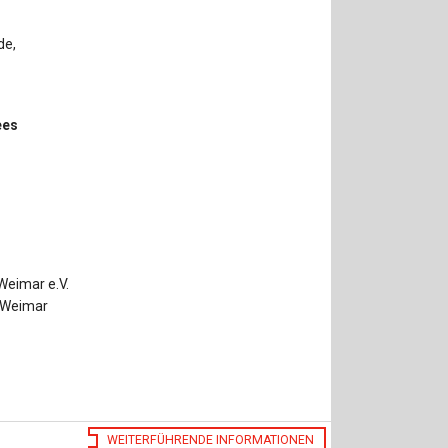
de,
ees
eimar e.V.
t Weimar
WEITERFÜHRENDE INFORMATIONEN