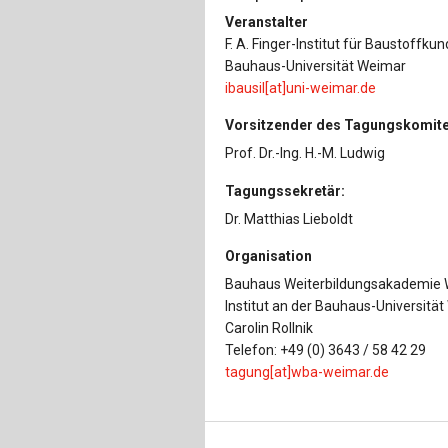
Veranstalter
F. A. Finger-Institut für Baustoffkun
Bauhaus-Universität Weimar
ibausil[at]uni-weimar.de
Vorsitzender des Tagungskomit
Prof. Dr.-Ing. H.-M. Ludwig
Tagungssekretär:
Dr. Matthias Lieboldt
Organisation
Bauhaus Weiterbildungsakademie W
Institut an der Bauhaus-Universitä
Carolin Rollnik
Telefon: +49 (0) 3643 / 58 42 29
tagung[at]wba-weimar.de