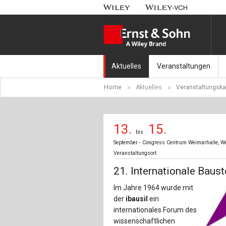
Aktuelles
Veranstaltungen
Home
Aktuelles
Veranstaltungska
Nachrichten
Münchener Kranbahnt
Aktuell erschienen
Fachkonferenz Brück
13.
15.
bis
Erscheint in Kürze
Symposium Ingenieur
September - Congress Centrum Weimarhalle, Wei
Veranstaltungsort
Beton-Kalender-Tag 2
21. Internationale Baust
Veranstaltungskalen
Im Jahre 1964 wurde mit
der
ibausil
ein
internationales Forum des
wissenschaftlichen