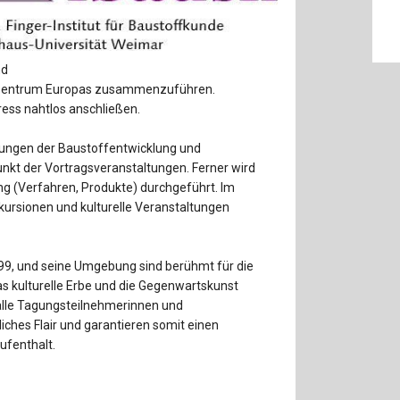
Baustoffe
Sachbu
Bautechnikgeschichte
Stahlba
nd
Betonbau
Tunnelb
Zentrum Europas zusammenzuführen.
ess nahtlos anschließen.
Brückenbau
Verbund
erungen der Baustoffentwicklung und
t der Vortragsveranstaltungen. Ferner wird
E&S Zeitlos
ng (Verfahren, Produkte) durchgeführt. Im
sionen und kulturelle Veranstaltungen
999, und seine Umgebung sind berühmt für die
as kulturelle Erbe und die Gegenwartskunst
alle Tagungsteilnehmerinnen und
iches Flair und garantieren somit einen
fenthalt.