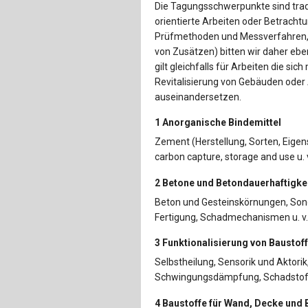
Die Tagungsschwerpunkte sind tradit
orientierte Arbeiten oder Betrachtu
Prüfmethoden und Messverfahren
von Zusätzen) bitten wir daher eb
gilt gleichfalls für Arbeiten die si
Revitalisierung von Gebäuden ode
auseinandersetzen.
1 Anorganische Bindemittel
Zement (Herstellung, Sorten, Eigen
carbon capture, storage and use u. 
2 Betone und Betondauerhaftigke
Beton und Gesteinskörnungen, Sonde
Fertigung, Schadmechanismen u. v.
3 Funktionalisierung von Baustof
Selbstheilung, Sensorik und Aktori
Schwingungsdämpfung, Schadstoffb
4 Baustoffe für Wand, Decke und