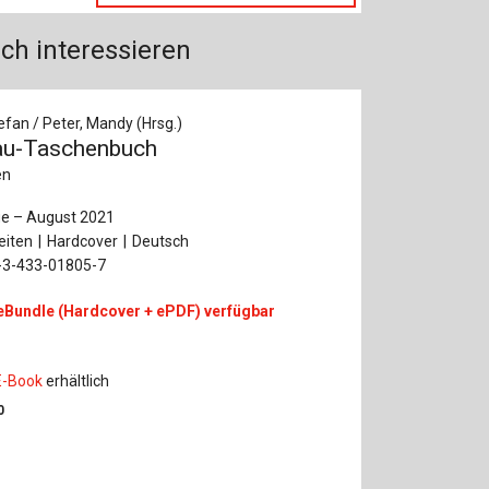
ch interessieren
efan / Peter, Mandy (Hrsg.)
au-Taschenbuch
en
ge – August 2021
eiten
Hardcover
Deutsch
-3-433-01805-7
eBundle (Hardcover + ePDF) verfügbar
E-Book
erhältlich
0