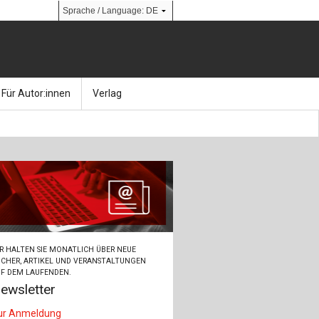
Für Autor:innen
Verlag
l
nik
Bücher
Über Ernst & Sohn
Kalender
Ansprechpartner:innen
& Social Media
gen
Zeitschriften
So finden Sie uns
bauingenieur24 – Berufsportal
R HALTEN SIE MONATLICH ÜBER NEUE
 Library
urbau
Ingenieurbaupreis
CHER, ARTIKEL UND VERANSTALTUNGEN
F DEM LAUFENDEN.
ewsletter
erkbau
Studentenförderung
ur Anmeldung