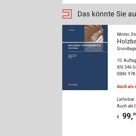
Das könnte Sie au
Winter, St
Holzb
Grundlag
10. Aufla
XIV, 546 S
ISBN: 978
Auch als 
Lieferbar
Auch als
99
,
0
€