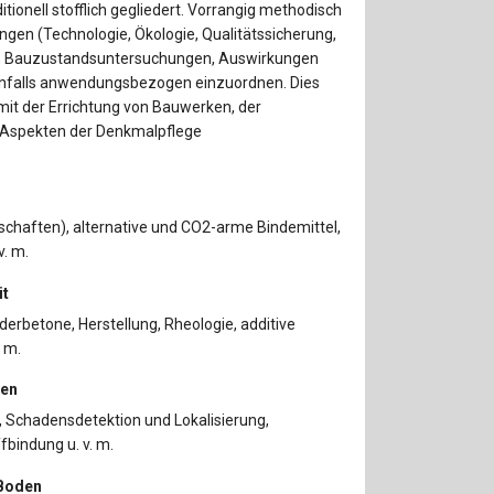
ionell stofflich gegliedert. Vorrangig methodisch
ngen (Technologie, Ökologie, Qualitätssicherung,
, Bauzustandsuntersuchungen, Auswirkungen
enfalls anwendungsbezogen einzuordnen. Dies
ch mit der Errichtung von Bauwerken, der
r Aspekten der Denkmalpflege
schaften), alternative und CO2-arme Bindemittel,
v. m.
it
rbetone, Herstellung, Rheologie, additive
 m.
fen
k, Schadensdetektion und Lokalisierung,
indung u. v. m.
 Boden