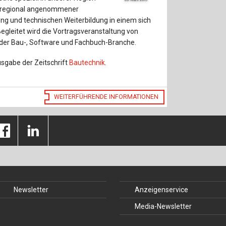
Baustoffe
Sachbu
überregional angenommener
ung und technischen Weiterbildung in einem sich
Bautechnikgeschichte
Stahlba
egleitet wird die Vortragsveranstaltung von
er Bau-, Software und Fachbuch-Branche.
Betonbau
Tunnelb
usgabe der Zeitschrift
Bautechnik
.
Brückenbau
Verbund
E&S Zeitlos
WEITERFÜHRENDE INFORMATIONEN
Newsletter
Anzeigenservice
Media-Newsletter