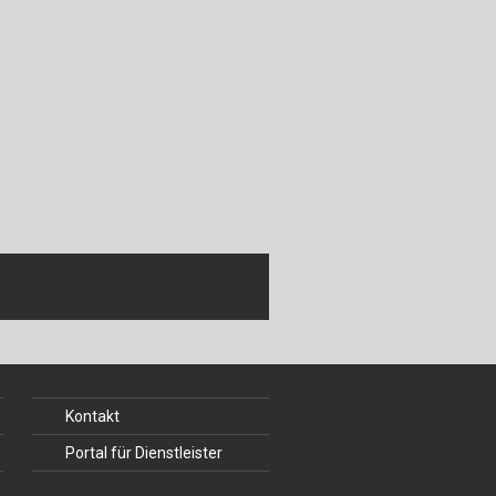
ch
u
au
bau
Kontakt
Portal für Dienstleister