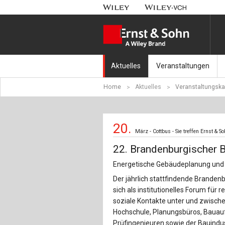
Aktuelles
Veranstaltungen
Home
Aktuelles
Veranstaltungska
Nachrichten
Münchener Kranbahnt
Aktuell erschienen
Fachkonferenz Brück
20.
März - Cottbus - Sie treffen Ernst & So
Erscheint in Kürze
Symposium Ingenieur
22. Brandenburgischer 
Beton-Kalender-Tag 2
Energetische Gebäudeplanung und 
Der jährlich stattfindende Branden
Veranstaltungskalen
sich als institutionelles Forum für
soziale Kontakte unter und zwische
Hochschule, Planungsbüros, Bauau
Prüfingenieuren sowie der Bauindust