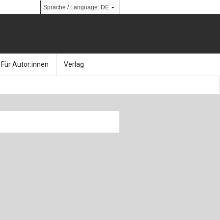
Für Autor:innen
Verlag
l
nik
Bücher
Über Ernst & Sohn
Kalender
Ansprechpartner:innen
& Social Media
gen
Zeitschriften
So finden Sie uns
bauingenieur24 – Berufsportal
 Library
urbau
Ingenieurbaupreis
erkbau
Studentenförderung