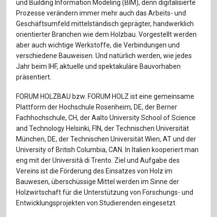
Für Autor:innen
und Building Information Modeling (BIM), denn digitalisierte
Prozesse verändern immer mehr auch das Arbeits- und
Verlag
Geschäftsumfeld mittelständisch geprägter, handwerklich
orientierter Branchen wie dem Holzbau. Vorgestellt werden
aber auch wichtige Werkstoffe, die Verbindungen und
Sprache / Language: DE
Sprache / Language: EN
verschiedene Bauweisen. Und natürlich werden, wie jedes
Jahr beim IHF, aktuelle und spektakuläre Bauvorhaben
präsentiert.
FORUM HOLZBAU bzw. FORUM HOLZ ist eine gemeinsame
Plattform der Hochschule Rosenheim, DE, der Berner
Fachhochschule, CH, der Aalto University School of Science
and Technology Helsinki, FIN, der Technischen Universität
München, DE, der Technischen Universität Wien, AT und der
University of British Columbia, CAN. In Italien kooperiert man
eng mit der Università di Trento. Ziel und Aufgabe des
Vereins ist die Förderung des Einsatzes von Holz im
Bauwesen, überschüssige Mittel werden im Sinne der
Holzwirtschaft für die Unterstützung von Forschungs- und
Entwicklungsprojekten von Studierenden eingesetzt.