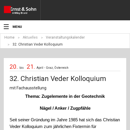
MENU
Home
Aktuelles
Veranstaltungskalender
Aktuelles
32. Christian Veder Kolloquium
Veranstaltungen
20.
21.
Angebote
bis
April - Graz, Österreich
32. Christian Veder Kolloquium
Fachgebiete
mit Fachausstellung
Produkte
Thema: Zugelemente in der Geotechnik
Werben
Nägel / Anker / Zugpfähle
Service
Seit seiner Gründung im Jahre 1985 hat sich das Christian
Veder Kolloquium zum jährlichen Fixtermin für