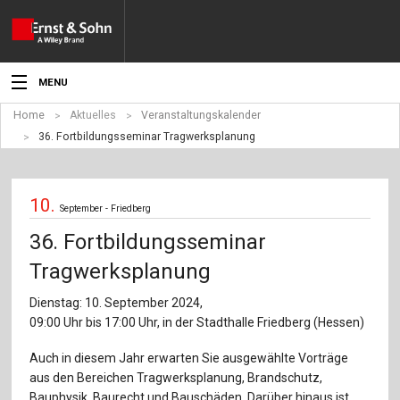
MENU
Home
Aktuelles
Veranstaltungskalender
Aktuelles
36. Fortbildungsseminar Tragwerksplanung
Veranstaltungen
10.
Angebote
September - Friedberg
36. Fortbildungsseminar
Fachgebiete
Tragwerksplanung
Produkte
Dienstag: 10. September 2024,
09:00 Uhr bis 17:00 Uhr, in der Stadthalle Friedberg (Hessen)
Werben
Auch in diesem Jahr erwarten Sie ausgewählte Vorträge
Service
aus den Bereichen Tragwerksplanung, Brandschutz,
Bauphysik, Baurecht und Bauschäden. Darüber hinaus ist