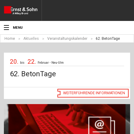
MENU
Home
Aktuelles
Veranstaltungskalender
62. BetonTage
Aktuelles
Veranstaltungen
20.
22.
bis
Februar - Neu-Ulm
Angebote
62. BetonTage
Fachgebiete
WEITERFÜHRENDE INFORMATIONEN
Produkte
Werben
Service