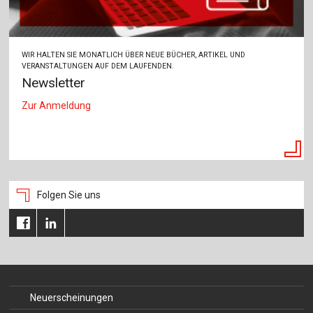
Für Autor:innen
Verlag
WIR HALTEN SIE MONATLICH ÜBER NEUE BÜCHER, ARTIKEL UND
Sprache / Language: DE
Sprache / Language: EN
VERANSTALTUNGEN AUF DEM LAUFENDEN.
Newsletter
Zur Anmeldung
Folgen Sie uns
Neuerscheinungen