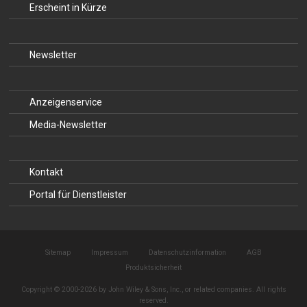
Erscheint in Kürze
Newsletter
Anzeigenservice
Media-Newsletter
Kontakt
Portal für Dienstleister
Sitemap
Impressum
Datenschutzinformation
AGB
Produktsicherheit
Copyright © 2000-2026 by John Wiley & Sons, Inc., or related companies. All rights
reserved.