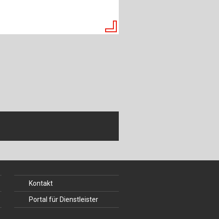
ch
u
au
bau
Kontakt
Portal für Dienstleister