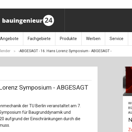
Angebote
Fachgebiete
Produkte
Werben
Service
lender
-ABGESAGT - 16. Hans Lorenz Symposium - ABGESAGT -
ag (11.9.26)
Stellenmarkt
Architektur
Bücher
Media-Planung
Info-Materia
Geotech
enbautage (10.–11.11.26)
Sonderdrucke
Bauausführung
Kalender / Jahrbücher
Presse
Glasbau
baukunst (26.11.26)
Kalender-Preisreduzierung
Bauen im Bestand
Zeitschriften
Newsletter 
Grundla
 Lorenz Symposium - ABGESAGT
027 (3.12.26)
Baumanagement
Themenhefte
FAQ
Holzbau
WI
mechanik der TU Berlin veranstaltet am 7.
der
Bauphysik
Artikeldatenbank / Kalenderrecherche
Wiley Online
Ingenie
BÜ
z Symposium für Baugrunddynamik und
AU
N
020 aufgrund der Einschränkungen durch die
Baurecht
Mauerw
 muss.
Z