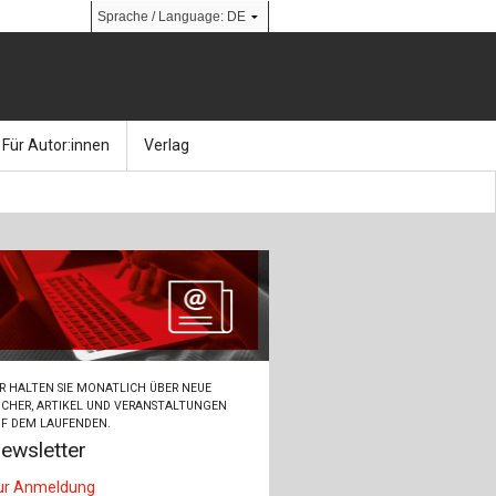
Für Autor:innen
Verlag
l
nik
Bücher
Über Ernst & Sohn
Kalender
Ansprechpartner:innen
& Social Media
gen
Zeitschriften
So finden Sie uns
bauingenieur24 – Berufsportal
R HALTEN SIE MONATLICH ÜBER NEUE
 Library
urbau
Ingenieurbaupreis
CHER, ARTIKEL UND VERANSTALTUNGEN
F DEM LAUFENDEN.
ewsletter
erkbau
Studentenförderung
ur Anmeldung