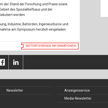
Baustoffe
Sachbu
em der Stand der Forschung und Praxis sowie
Gebiet des Spezialtiefbaus und der
Bautechnikgeschichte
Stahlba
iskutiert werden.
Betonbau
Tunnelb
ung, Industrie, Behörden, Ingenieurbüros und
Teilnahme am Symposium herzlich eingeladen.
Brückenbau
Verbund
E&S Zeitlos
WEITERFÜHRENDE INFORMATIONEN
Newsletter
Anzeigenservice
Media-Newsletter