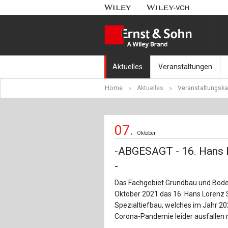
Aktuelles
Veranstaltungen
Home
Aktuelles
Veranstaltungska
Nachrichten
Münchener Kranbahnt
Aktuell erschienen
Fachkonferenz Brück
07.
Oktober
Erscheint in Kürze
Symposium Ingenieur
-ABGESAGT - 16. Hans
Beton-Kalender-Tag 2
-
Das Fachgebiet Grundbau und Boden
Veranstaltungskalen
Oktober 2021 das 16. Hans Loren
Spezialtiefbau, welches im Jahr 2
Corona-Pandemie leider ausfallen