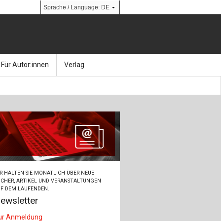
Für Autor:innen
Verlag
l
nik
Bücher
Über Ernst & Sohn
Kalender
Ansprechpartner:innen
& Social Media
gen
Zeitschriften
So finden Sie uns
bauingenieur24 – Berufsportal
R HALTEN SIE MONATLICH ÜBER NEUE
 Library
urbau
Ingenieurbaupreis
CHER, ARTIKEL UND VERANSTALTUNGEN
F DEM LAUFENDEN.
ewsletter
erkbau
Studentenförderung
ur Anmeldung