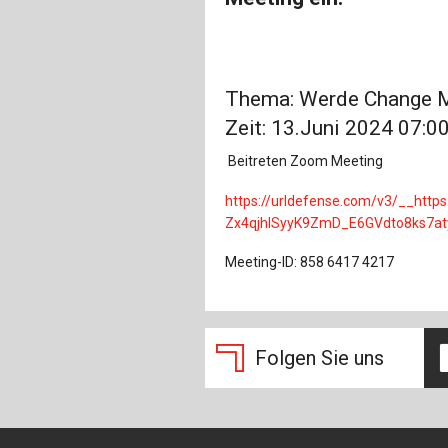
Thema: Werde Change M
Zeit: 13.Juni 2024 07:
Beitreten Zoom Meeting
https://urldefense.com/v3/__htt
Zx4qjhlSyyK9ZmD_E6GVdto8ks7at
Meeting-ID: 858 6417 4217
Folgen Sie uns