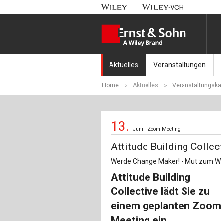
Aktuelles
Veranstaltungen
Home
Aktuelles
Veranstaltungska
Nachrichten
Münchener Kranbahnt
Aktuell erschienen
Fachkonferenz Brück
13.
Juni - Zoom Meeting
Erscheint in Kürze
Symposium Ingenieur
Attitude Building Colle
Beton-Kalender-Tag 2
Werde Change Maker! - Mut zum W
Attitude Building
Veranstaltungskalen
Collective lädt Sie zu
einem geplanten Zoom
Meeting ein.