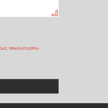
ch
u
au
bau
hdhQst2_Y89aZmUY2z2PPo-