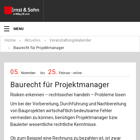
MENU
Home
Aktuelles
Veranstaltungskalender
Aktuelles
Baurecht für Projektmanager
Veranstaltungen
05.
25.
Angebote
November
bis
Februar - online
Baurecht für Projektmanager
Fachgebiete
Risiken erkennen – rechtssicher handeln – Probleme lösen
Produkte
Um bei der Vorbereitung, Durchführung und Nachbereitung
von Bauprojekten wirtschaftlich bedeutsame Fehler
Werben
vermeiden zu können, benötigen Projektmanager bzw.
Bauleiter wesentliche rechtliche Kenntnisse.
Service
Ob zum Beispiel eine Rechnung zu bezahlen ist, ist zwar