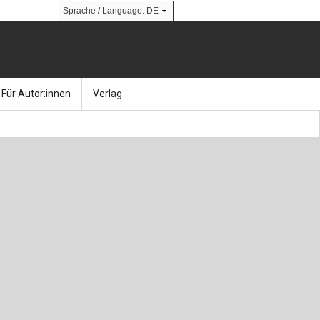
Für Autor:innen
Verlag
l
nik
Bücher
Über Ernst & Sohn
Kalender
Ansprechpartner:innen
& Social Media
gen
Zeitschriften
So finden Sie uns
bauingenieur24 – Berufsportal
 Library
urbau
Ingenieurbaupreis
erkbau
Studentenförderung