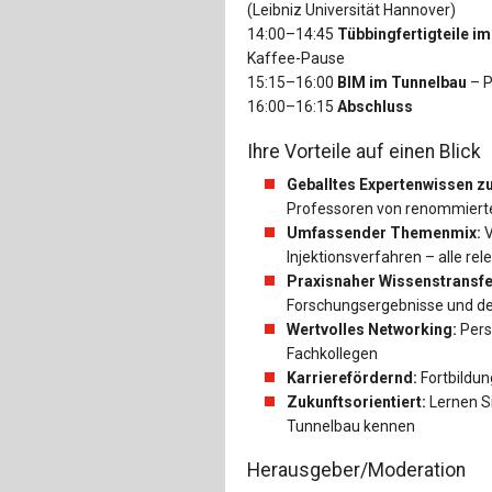
(Leibniz Universität Hannover)
14:00–14:45
Tübbingfertigteile i
Kaffee-Pause
15:15–16:00
BIM im Tunnelbau
– P
16:00–16:15
Abschluss
Ihre Vorteile auf einen Blick
Geballtes Expertenwissen z
Professoren von renommierten
Umfassender Themenmix:
V
Injektionsverfahren – alle r
Praxisnaher Wissenstransfe
Forschungsergebnisse und d
Wertvolles Networking:
Pers
Fachkollegen
Karrierefördernd:
Fortbildun
Zukunftsorientiert:
Lernen Si
Tunnelbau kennen
Herausgeber/Moderation