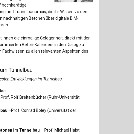
Baustoffe
Sachbu
f hochkarätige
ung und Tunnelbaupraxis, die ihr Wissen zu den
Bautechnikgeschichte
Stahlba
n nachhaltigen Betonen über digitale BIM-
hren.
Betonbau
Tunnelb
t Ihnen die einmalige Gelegenheit, direkt mit den
Brückenbau
Verbund
ommierten Beton-Kalenders in den Dialog zu
tem Fachwissen zu allen relevanten Aspekten des
E&S Zeitlos
zum Tunnelbau
uesten Entwicklungen im Tunnelbau
ber
Prof. Rolf Breitenbücher (Ruhr-Universität
lbau
–Prof. Conrad Boley (Universität der
etonen im Tunnelbau
– Prof. Michael Haist