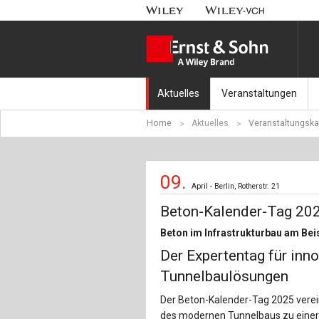
Aktuelles
Veranstaltungen
Home
Aktuelles
Veranstaltungska
Nachrichten
Münchener Kranbahnt
Aktuell erschienen
Fachkonferenz Brück
09.
April - Berlin, Rotherstr. 21
Erscheint in Kürze
Symposium Ingenieur
Beton-Kalender-Tag 20
Beton-Kalender-Tag 2
Beton im Infrastrukturbau am Bei
Der Expertentag für inno
Veranstaltungskalen
Tunnelbaulösungen
Der Beton-Kalender-Tag 2025 verei
des modernen Tunnelbaus zu einer 