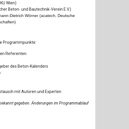
OKU Wien)
cher Beton- und Bautechnik-Verein E.V.)
ohann-Dietrich Wörner (
acatech, Deutsche
chaften)
nde Programmpunkte:
ten Referenten
geber des Beton-Kalenders
n
stausch mit Autoren und Experten
ürze bekannt gegeben. Änderungen im Programmablauf