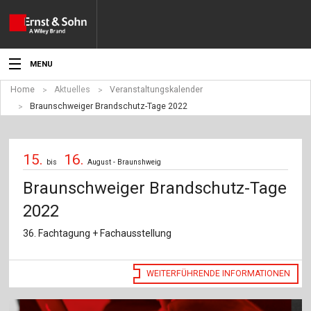
MENU
Home
Aktuelles
Veranstaltungskalender
Aktuelles
Braunschweiger Brandschutz-Tage 2022
Veranstaltungen
15.
16.
Angebote
bis
August - Braunshweig
Braunschweiger Brandschutz-Tage
Fachgebiete
2022
Produkte
36. Fachtagung + Fachausstellung
Werben
WEITERFÜHRENDE INFORMATIONEN
Service