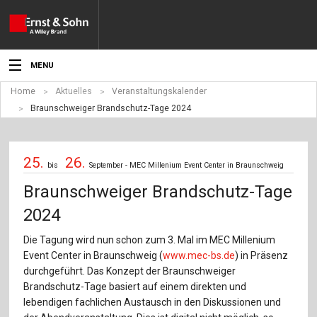
MENU
Home
Aktuelles
Veranstaltungskalender
Aktuelles
Braunschweiger Brandschutz-Tage 2024
Veranstaltungen
25.
26.
Angebote
bis
September - MEC Millenium Event Center in Braunschweig
Braunschweiger Brandschutz-Tage
Fachgebiete
2024
Produkte
Die Tagung wird nun schon zum 3. Mal im MEC Millenium
Event Center in Braunschweig (
www.mec-bs.de
) in Präsenz
Werben
durchgeführt. Das Konzept der Braunschweiger
Brandschutz-Tage basiert auf einem direkten und
Service
lebendigen fachlichen Austausch in den Diskussionen und