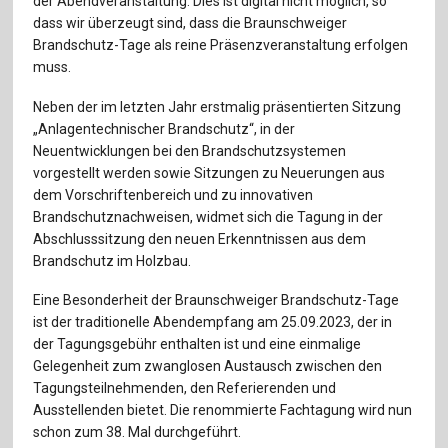
der Abendveranstaltung. Dies ist digital nicht möglich, so
Für Autor:innen
dass wir überzeugt sind, dass die Braunschweiger
Brandschutz-Tage als reine Präsenzveranstaltung erfolgen
Verlag
muss.
Sprache / Language: DE
Sprache / Language: EN
Neben der im letzten Jahr erstmalig präsentierten Sitzung
„Anlagentechnischer Brandschutz“, in der
Neuentwicklungen bei den Brandschutzsystemen
vorgestellt werden sowie Sitzungen zu Neuerungen aus
dem Vorschriftenbereich und zu innovativen
Brandschutznachweisen, widmet sich die Tagung in der
Abschlusssitzung den neuen Erkenntnissen aus dem
Brandschutz im Holzbau.
Eine Besonderheit der Braunschweiger Brandschutz-Tage
ist der traditionelle Abendempfang am 25.09.2023, der in
der Tagungsgebühr enthalten ist und eine einmalige
Gelegenheit zum zwanglosen Austausch zwischen den
Tagungsteilnehmenden, den Referierenden und
Ausstellenden bietet. Die renommierte Fachtagung wird nun
schon zum 38. Mal durchgeführt.