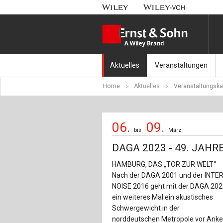
Aktuelles
Veranstaltungen
Home
Aktuelles
Veranstaltungska
Nachrichten
Münchener Kranbahnt
Aktuell erschienen
Fachkonferenz Brück
06.
09.
bis
März
Erscheint in Kürze
Symposium Ingenieur
DAGA 2023 - 49. JAH
Beton-Kalender-Tag 2
HAMBURG, DAS „TOR ZUR WELT“
Nach der DAGA 2001 und der INTER
Veranstaltungskalen
NOISE 2016 geht mit der DAGA 20
ein weiteres Mal ein akustisches
Schwergewicht in der
norddeutschen Metropole vor Anke