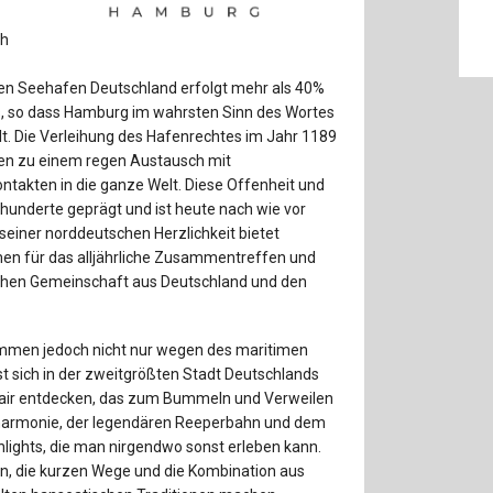
Baustoffe
Sachbu
ch
Bautechnikgeschichte
Stahlba
en Seehafen Deutschland erfolgt mehr als 40%
Betonbau
Tunnelb
 so dass Hamburg im wahrsten Sinn des Wortes
llt. Die Verleihung des Hafenrechtes im Jahr 1189
Brückenbau
Verbund
rten zu einem regen Austausch mit
ontakten in die ganze Welt. Diese Offenheit und
E&S Zeitlos
hunderte geprägt und ist heute nach wie vor
einer norddeutschen Herzlichkeit bietet
en für das alljährliche Zusammentreffen und
chen Gemeinschaft aus Deutschland und den
ommen jedoch nicht nur wegen des maritimen
sst sich in der zweitgrößten Stadt Deutschlands
lair entdecken, das zum Bummeln und Verweilen
ilharmonie, der legendären Reeperbahn und dem
hlights, die man nirgendwo sonst erleben kann.
ün, die kurzen Wege und die Kombination aus