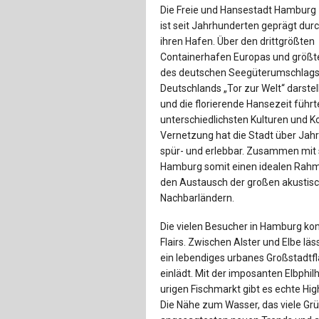
Die Freie und Hansestadt Hamburg
ist seit Jahrhunderten geprägt dur
ihren Hafen. Über den drittgrößten
Containerhafen Europas und größt
des deutschen Seegüterumschlags,
Deutschlands „Tor zur Welt“ darste
und die florierende Hansezeit füh
unterschiedlichsten Kulturen und K
Vernetzung hat die Stadt über Jahr
spür- und erlebbar. Zusammen mit s
Hamburg somit einen idealen Rahm
den Austausch der großen akustis
Nachbarländern.
Die vielen Besucher in Hamburg k
Flairs. Zwischen Alster und Elbe lä
ein lebendiges urbanes Großstadtf
einlädt. Mit der imposanten Elbph
urigen Fischmarkt gibt es echte Hig
Die Nähe zum Wasser, das viele Gr