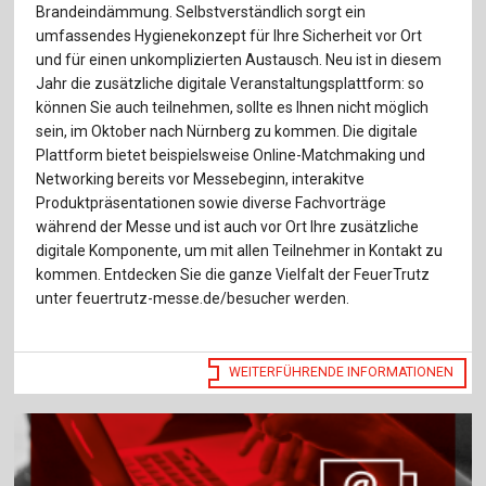
Für Autor:innen
Brandeindämmung. Selbstverständlich sorgt ein
umfassendes Hygienekonzept für Ihre Sicherheit vor Ort
Verlag
und für einen unkomplizierten Austausch. Neu ist in diesem
Jahr die zusätzliche digitale Veranstaltungsplattform: so
Sprache / Language: DE
Sprache / Language: EN
können Sie auch teilnehmen, sollte es Ihnen nicht möglich
sein, im Oktober nach Nürnberg zu kommen. Die digitale
Plattform bietet beispielsweise Online-Matchmaking und
Networking bereits vor Messebeginn, interakitve
Produktpräsentationen sowie diverse Fachvorträge
während der Messe und ist auch vor Ort Ihre zusätzliche
digitale Komponente, um mit allen Teilnehmer in Kontakt zu
kommen. Entdecken Sie die ganze Vielfalt der FeuerTrutz
unter feuertrutz-messe.de/besucher werden.
WEITERFÜHRENDE INFORMATIONEN