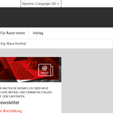
Für Autor:innen
Verlag
.-Ing. Klaus Knothe)
l
nik
Bücher
Über Ernst & Sohn
Kalender
Ansprechpartner:innen
& Social Media
gen
Zeitschriften
So finden Sie uns
bauingenieur24 – Berufsportal
R HALTEN SIE MONATLICH ÜBER NEUE
 Library
urbau
Ingenieurbaupreis
CHER, ARTIKEL UND VERANSTALTUNGEN
F DEM LAUFENDEN.
ewsletter
erkbau
Studentenförderung
ur Anmeldung