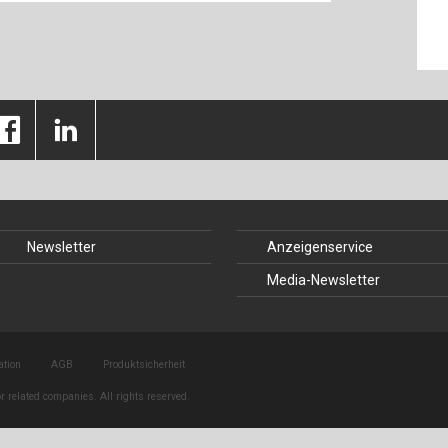
Baustoffe
Sachbu
Bautechnikgeschichte
Stahlba
Betonbau
Tunnelb
Brückenbau
Verbund
E&S Zeitlos
Newsletter
Anzeigenservice
Media-Newsletter
ation
AGB
Produktsicherheit
r related companies. All rights reserved.