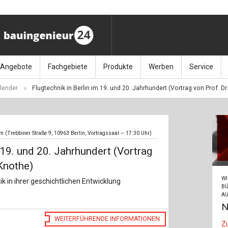
Angebote
Fachgebiete
Produkte
Werben
Service
lender
Flugtechnik in Berlin im 19. und 20. Jahrhundert (Vortrag von Prof. Dr
ag (11.9.26)
Stellenmarkt
Architektur
Bücher
Media-Planung
Info-Materia
Geotech
enbautage (10.–11.11.26)
Sonderdrucke
Bauausführung
Kalender / Jahrbücher
Presse
Glasbau
(Trebbiner Straße 9, 10963 Berlin, Vortragssaal – 17:30 Uhr)
baukunst (26.11.26)
Kalender-Preisreduzierung
Bauen im Bestand
Zeitschriften
Newsletter 
Grundla
 19. und 20. Jahrhundert (Vortrag
027 (3.12.26)
Baumanagement
Themenhefte
FAQ
Holzbau
 Knothe)
WI
k in ihrer geschichtlichen Entwicklung
der
Bauphysik
Artikeldatenbank / Kalenderrecherche
Wiley Online
Ingenie
BÜ
AU
N
Baurecht
Mauerw
WEITERFÜHRENDE INFORMATIONEN
Z