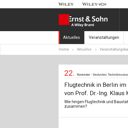
Aktuelles
Veranstaltungen
Home
Aktuelles
Veranstaltungska
Nachrichten
Münchener Kranbahnt
Aktuell erschienen
Fachkonferenz Brück
22.
November - Deutsches Technikmuseum 
Erscheint in Kürze
Symposium Ingenieur
Flugtechnik in Berlin im
Beton-Kalender-Tag 2
von Prof. Dr.-Ing. Klaus
Wie hingen Flugtechnik und Baustati
Veranstaltungskalen
zusammen?