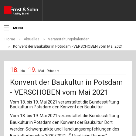
MENU
Home
Aktuelles
Veranstaltungskalender
Aktuelles
Konvent der Baukultur in Potsdam - VERSCHOBEN vom Mai 2021
Veranstaltungen
18.
19.
Angebote
bis
Mai - Potsdam
Konvent der Baukultur in Potsdam
Fachgebiete
- VERSCHOBEN vom Mai 2021
Produkte
Vom 18. bis 19. Mai 2021 veranstaltet die Bundesstiftung
Baukultur in Potsdam den Konvent der Baukultur.
Werben
Vom 18. bis 19. Mai 2021 veranstaltet die Bundesstiftung
Baukultur in Potsdam den Konvent der Baukultur. Dort
Service
werden Schwerpunkte und Handlungsempfehlungen des
Baukulturberichts 2020/2021 „Öffentliche Räume“