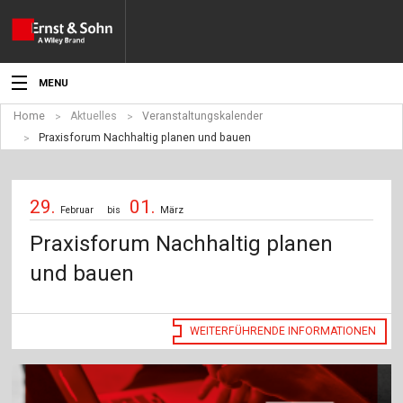
MENU
Home
Aktuelles
Veranstaltungskalender
Aktuelles
Praxisforum Nachhaltig planen und bauen
Veranstaltungen
29.
01.
Angebote
Februar
bis
März
Praxisforum Nachhaltig planen
Fachgebiete
und bauen
Produkte
Werben
WEITERFÜHRENDE INFORMATIONEN
Service