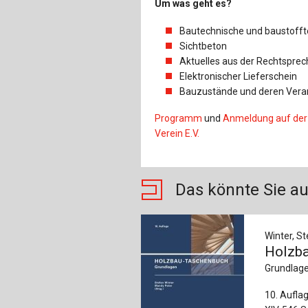
Um was geht es?
Bautechnische und baustoff
Sichtbeton
Aktuelles aus der Rechtspre
Elektronischer Lieferschein
Bauzustände und deren Verant
Programm
und
Anmeldung auf der 
Verein E.V.
Das könnte Sie au
Winter, St
Holzb
Grundlag
10. Aufla