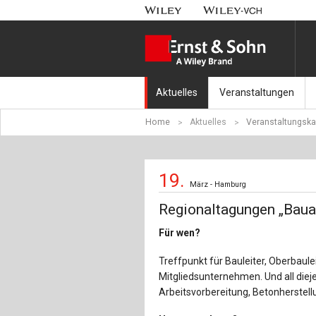
Aktuelles
Veranstaltungen
Home
Aktuelles
Veranstaltungska
Nachrichten
Münchener Kranbahnt
Aktuell erschienen
Fachkonferenz Brück
19.
März - Hamburg
Erscheint in Kürze
Symposium Ingenieur
Regionaltagungen „Bau
Beton-Kalender-Tag 2
Für wen?
Veranstaltungskalen
Treffpunkt für Bauleiter, Oberbaule
Mitgliedsunternehmen. Und all diej
Arbeitsvorbereitung, Betonherstel