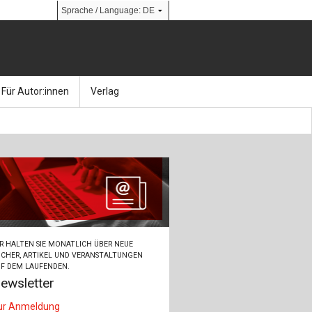
Für Autor:innen
Verlag
l
nik
Bücher
Über Ernst & Sohn
Kalender
Ansprechpartner:innen
& Social Media
gen
Zeitschriften
So finden Sie uns
bauingenieur24 – Berufsportal
R HALTEN SIE MONATLICH ÜBER NEUE
 Library
urbau
Ingenieurbaupreis
CHER, ARTIKEL UND VERANSTALTUNGEN
F DEM LAUFENDEN.
ewsletter
erkbau
Studentenförderung
ur Anmeldung