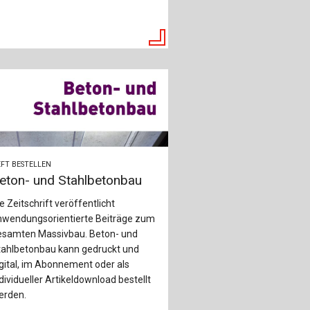
ch
u
au
bau
FT BESTELLEN
eton- und Stahlbetonbau
e Zeitschrift veröffentlicht
nwendungsorientierte Beiträge zum
esamten Massivbau. Beton- und
tahlbetonbau kann gedruckt und
gital, im Abonnement oder als
dividueller Artikeldownload bestellt
erden.