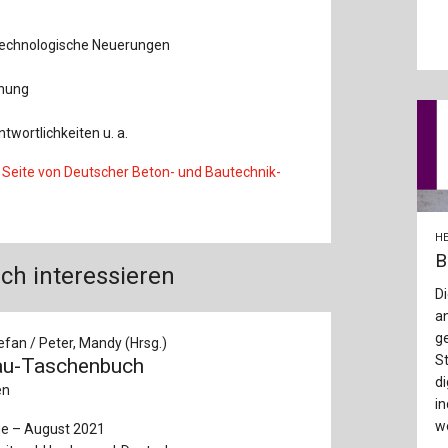
Baustoffe
Sachbu
technologische Neuerungen
Bautechnikgeschichte
Stahlba
chung
Betonbau
Tunnelb
wortlichkeiten u. a.
Brückenbau
Verbund
Seite von Deutscher Beton- und Bautechnik-
E&S Zeitlos
HE
B
ch interessieren
Di
a
g
efan / Peter, Mandy (Hrsg.)
S
au-Taschenbuch
di
en
in
w
ge – August 2021