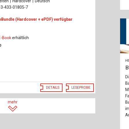
eiten
Hardcover
Deutsch
-3-433-01805-7
eBundle (Hardcover + ePDF) verfügbar
E-Book
erhältlich
0
HE
B
Di
Ba
DETAILS
LESEPROBE
M
Fa
mehr
Ba
im
Ar