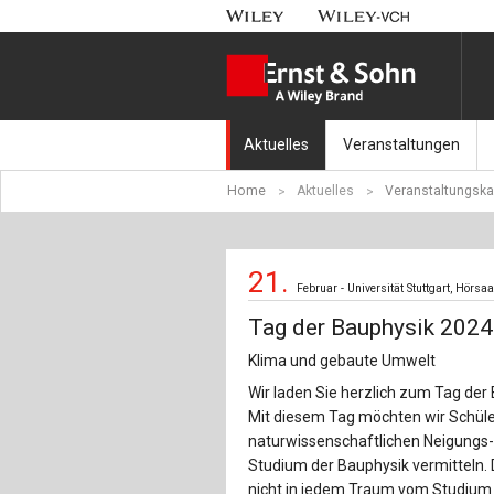
Aktuelles
Veranstaltungen
Home
Aktuelles
Veranstaltungska
Nachrichten
Münchener Kranbahnt
Aktuell erschienen
Fachkonferenz Brück
21.
Februar - Universität Stuttgart, Hörsa
Erscheint in Kürze
Symposium Ingenieur
Tag der Bauphysik 2024
Beton-Kalender-Tag 2
Klima und gebaute Umwelt
Wir laden Sie herzlich zum Tag der 
Veranstaltungskalen
Mit diesem Tag möchten wir Schüle
naturwissenschaftlichen Neigungs- 
Studium der Bauphysik vermitteln.
nicht in jedem Traum vom Studium 