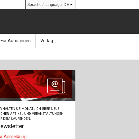
Für Autor:innen
Verlag
l
nik
Bücher
Über Ernst & Sohn
Kalender
Ansprechpartner:innen
& Social Media
gen
Zeitschriften
So finden Sie uns
bauingenieur24 – Berufsportal
R HALTEN SIE MONATLICH ÜBER NEUE
 Library
urbau
Ingenieurbaupreis
CHER, ARTIKEL UND VERANSTALTUNGEN
F DEM LAUFENDEN.
ewsletter
erkbau
Studentenförderung
ur Anmeldung