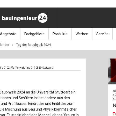
Angebote
Fachgebiete
Produkte
Werben
Service
lender
Tag der Bauphysik 2024
ag (11.9.26)
Stellenmarkt
Architektur
Bücher
Media-Planung
Info-Materia
Geotech
enbautage (10.–11.11.26)
Sonderdrucke
Bauausführung
Kalender / Jahrbücher
Presse
Glasbau
al V 7.02 Pfaffenwaldring 7, 70569 Stuttgart
baukunst (26.11.26)
Kalender-Preisreduzierung
Bauen im Bestand
Zeitschriften
Newsletter 
Grundla
027 (3.12.26)
Baumanagement
Themenhefte
FAQ
Holzbau
WI
Bauphysik 2024 an die Universität Stuttgart ein.
der
Bauphysik
Artikeldatenbank / Kalenderrecherche
Wiley Online
Ingenie
BÜ
rinnen und Schülern insbesondere aus den
AU
und Profilkursen Eindrücke und Einblicke zum
N
Baurecht
Mauerw
 Die Mischung aus Bau und Physik kommt sicher
Z
vor. Es steckt aber jede Menge Lebens(t)raum in