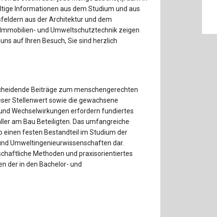
Baustoffe
Sachbu
fältige Informationen aus dem Studium und aus
sfeldern aus der Architektur und dem
Bautechnikgeschichte
Stahlba
 Immobilien- und Umweltschutztechnik zeigen
 uns auf Ihren Besuch, Sie sind herzlich
Betonbau
Tunnelb
Brückenbau
Verbund
tscheidende Beiträge zum menschengerechten
E&S Zeitlos
eser Stellenwert sowie die gewachsene
nd Wechselwirkungen erfordern fundiertes
ller am Bau Beteiligten. Das umfangreiche
b einen festen Bestandteil im Studium der
 und Umweltingenieurwissenschaften dar.
chaftliche Methoden und praxisorientiertes
n der in den Bachelor- und