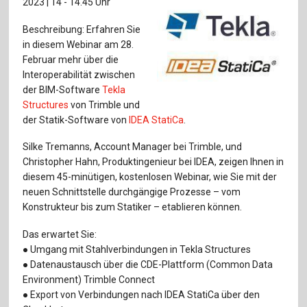
2023 | 14 - 14.45 Uhr
Für Autor:innen
Beschreibung: Erfahren Sie
Verlag
in diesem Webinar am 28.
Februar mehr über die
Sprache / Language: DE
Sprache / Language: EN
Interoperabilität zwischen
der BIM-Software
Tekla
Structures
von Trimble und
der Statik-Software von
IDEA StatiCa
.
Silke Tremanns, Account Manager bei Trimble, und
Christopher Hahn, Produktingenieur bei IDEA, zeigen Ihnen in
diesem 45-minütigen, kostenlosen Webinar, wie Sie mit der
neuen Schnittstelle durchgängige Prozesse – vom
Konstrukteur bis zum Statiker – etablieren können.
Das erwartet Sie:
● Umgang mit Stahlverbindungen in Tekla Structures
● Datenaustausch über die CDE-Plattform (Common Data
Environment) Trimble Connect
● Export von Verbindungen nach IDEA StatiCa über den