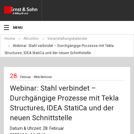
MENU
Home
Aktuelles
Veranstaltungskalender
Aktuelles
Webinar: Stahl verbindet – Durchgängige Prozesse mit Tekla
Structures, IDEA StatiCa und der neuen Schnittstelle
Veranstaltungen
Angebote
28.
Februar - Web-Seminar
Fachgebiete
Webinar: Stahl verbindet –
Produkte
Durchgängige Prozesse mit Tekla
Structures, IDEA StatiCa und der
Werben
neuen Schnittstelle
Service
Datum & Uhrzeit: 28. Februar