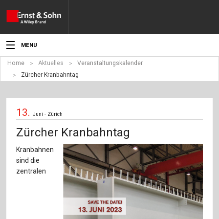
MENU
Home
Aktuelles
Veranstaltungskalender
Aktuelles
Zürcher Kranbahntag
Veranstaltungen
13.
Angebote
Juni - Zürich
Zürcher Kranbahntag
Fachgebiete
Kranbahnen
Produkte
sind die
zentralen
Werben
Service