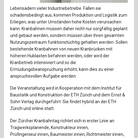
Für Autor:innen
Lebensadern vieler Industriebetriebe. Fallen sie
schadensbedingt aus, kommen Produktion und Logistik zum
Verlag
Erliegen, was unter Umständen hohe Kosten verursachen
kann. Kranbahnen müssen daher nicht nur sorgfältig geplant
Sprache / Language: DE
Sprache / Language: EN
und gebaut werden, sondern müssen über ihren gesamten
Nutzungszeitraum funktionstüchtig gehalten werden. Sollen
bestehende Kranbahnen von neuen Kranbrücken mit
höheren Hublasten befahren werden, oder wird der
Kranbetrieb intensiviert und so die
Ermüdungsbeanspruchung erhöht, kann dies zu einer
anspruchsvollen Aufgabe werden.
Die Veranstaltung wird in Kooperation mit dem Institut für
Baustatik und Konstruktion der ETH Zürich und dem Ernst &
Sohn Verlag durchgeführt. Sie findet hybrid an der ETH
Zürich und online statt.
Der Zürcher Kranbahntag richtet sich in erster Linie an
Tragwerksplanende, Konstrukteur:innen,
Prüfingenieur:innen, Baumeister:innen, Richtmeister:innen,