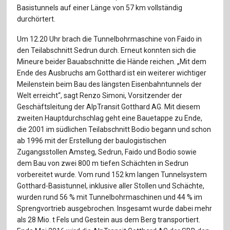
Für Autor:innen
Basistunnels auf einer Länge von 57 km vollständig
durchörtert.
Verlag
Um 12.20 Uhr brach die Tunnelbohrmaschine von Faido in
Sprache / Language: DE
Sprache / Language: EN
den Teilabschnitt Sedrun durch. Erneut konnten sich die
Mineure beider Bauabschnitte die Hände reichen. „Mit dem
Ende des Ausbruchs am Gotthard ist ein weiterer wichtiger
Meilenstein beim Bau des längsten Eisenbahntunnels der
Welt erreicht“, sagt Renzo Simoni, Vorsitzender der
Geschäftsleitung der AlpTransit Gotthard AG. Mit diesem
zweiten Hauptdurchschlag geht eine Bauetappe zu Ende,
die 2001 im südlichen Teilabschnitt Bodio begann und schon
ab 1996 mit der Erstellung der baulogistischen
Zugangsstollen Amsteg, Sedrun, Faido und Bodio sowie
dem Bau von zwei 800 m tiefen Schächten in Sedrun
vorbereitet wurde. Vom rund 152 km langen Tunnelsystem
Gotthard-Basistunnel, inklusive aller Stollen und Schächte,
wurden rund 56 % mit Tunnelbohrmaschinen und 44 % im
Sprengvortrieb ausgebrochen. Insgesamt wurde dabei mehr
als 28 Mio. t Fels und Gestein aus dem Berg transportiert.