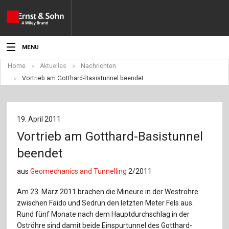
MENU
Home
Aktuelles
Nachrichten
Aktuelles
Vortrieb am Gotthard-Basistunnel beendet
Veranstaltungen
Angebote
19. April 2011
Vortrieb am Gotthard-Basistunnel
Fachgebiete
beendet
Produkte
aus
Geomechanics and Tunnelling
2/2011
Werben
Am 23. März 2011 brachen die Mineure in der Weströhre
zwischen Faido und Sedrun den letzten Meter Fels aus.
Service
Rund fünf Monate nach dem Hauptdurchschlag in der
Oströhre sind damit beide Einspurtunnel des Gotthard-