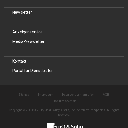
Newsletter
Anzeigenservice
Media-Newsletter
Kontakt
Portal für Dienstleister
Sitemap
Impressum
Datenschutzinformation
AGB
Produktsicherheit
Copyright © 2000-2026 by John Wiley & Sons, Inc., or related companies. All rights
reserved.