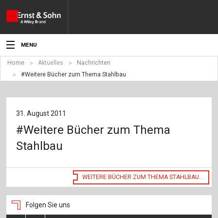
MENU
Home
Aktuelles
Nachrichten
Aktuelles
#Weitere Bücher zum Thema Stahlbau
Veranstaltungen
Angebote
31. August 2011
#Weitere Bücher zum Thema
Fachgebiete
Stahlbau
Produkte
Werben
WEITERE BÜCHER ZUM THEMA STAHLBAU...
Service
Folgen Sie uns