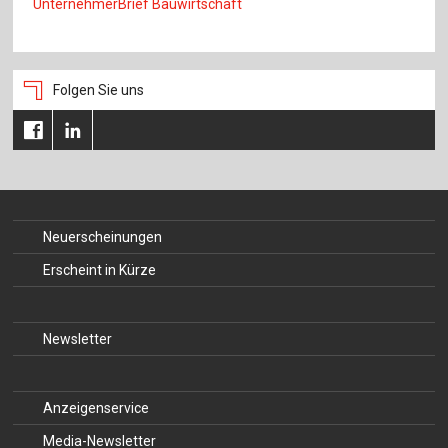
UnternehmerBrief Bauwirtschaft
Für Autor:innen
Verlag
Folgen Sie uns
Sprache / Language: DE
Sprache / Language: EN
Neuerscheinungen
Erscheint in Kürze
Newsletter
Anzeigenservice
Media-Newsletter