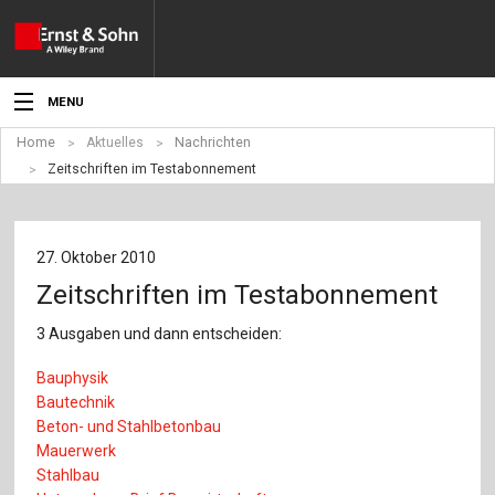
MENU
Home
Aktuelles
Nachrichten
Aktuelles
Zeitschriften im Testabonnement
Veranstaltungen
Angebote
27. Oktober 2010
Zeitschriften im Testabonnement
Fachgebiete
3 Ausgaben und dann entscheiden:
Produkte
Bauphysik
Werben
Bautechnik
Beton- und Stahlbetonbau
Service
Mauerwerk
Stahlbau