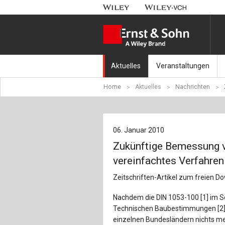
Aktuelles
Veranstaltungen
Home
Aktuelles
Nachrichten
Nachrichten
Münchener Kranbahnt
Aktuell erschienen
Fachkonferenz Brück
06. Januar 2010
Erscheint in Kürze
Symposium Ingenieur
Zukünftige Bemessung v
Beton-Kalender-Tag 2
vereinfachtes Verfahren
Zeitschriften-Artikel zum freien 
Veranstaltungskalen
Nachdem die DIN 1053-100 [1] im S
Technischen Baubestimmungen [2] g
einzelnen Bundesländern nichts me