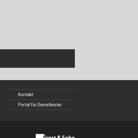
ch
u
au
bau
Kontakt
Portal für Dienstleister