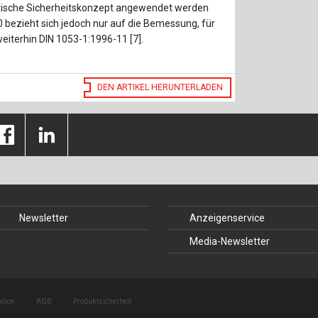
Baustoffe
Sachbu
stische Sicherheitskonzept angewendet werden
100 bezieht sich jedoch nur auf die Bemessung, für
Bautechnikgeschichte
Stahlba
eiterhin DIN 1053-1:1996-11 [7].
Betonbau
Tunnelb
DEN ARTIKEL HERUNTERLADEN
Brückenbau
Verbund
E&S Zeitlos
Newsletter
Anzeigenservice
Media-Newsletter
ation
AGB
Produktsicherheit