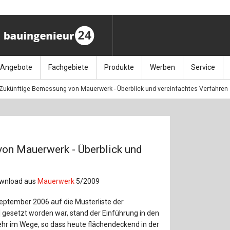
Angebote
Fachgebiete
Produkte
Werben
Service
Zukünftige Bemessung von Mauerwerk - Überblick und vereinfachtes Verfahren
ag (11.9.26)
Stellenmarkt
Architektur
Bücher
Media-Planung
Info-Materia
Geotech
enbautage (10.–11.11.26)
Sonderdrucke
Bauausführung
Kalender / Jahrbücher
Presse
Glasbau
baukunst (26.11.26)
Kalender-Preisreduzierung
Bauen im Bestand
Zeitschriften
Newsletter 
Grundla
on Mauerwerk - Überblick und
027 (3.12.26)
Baumanagement
Themenhefte
FAQ
Holzbau
Download aus
Mauerwerk
5/2009
der
Bauphysik
Artikeldatenbank / Kalenderrecherche
Wiley Online
Ingenie
eptember 2006 auf die Musterliste der
Baurecht
Mauerw
esetzt worden war, stand der Einführung in den
hr im Wege, so dass heute flächendeckend in der