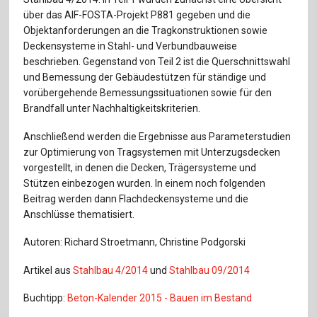
Für Autor:innen
über das AIF-FOSTA-Projekt P881 gegeben und die
Objektanforderungen an die Tragkonstruktionen sowie
Verlag
Deckensysteme in Stahl- und Verbundbauweise
beschrieben. Gegenstand von Teil 2 ist die Querschnittswahl
Sprache / Language: DE
Sprache / Language: EN
und Bemessung der Gebäudestützen für ständige und
vorübergehende Bemessungssituationen sowie für den
Brandfall unter Nachhaltigkeitskriterien.
Anschließend werden die Ergebnisse aus Parameterstudien
zur Optimierung von Tragsystemen mit Unterzugsdecken
vorgestellt, in denen die Decken, Trägersysteme und
Stützen einbezogen wurden. In einem noch folgenden
Beitrag werden dann Flachdeckensysteme und die
Anschlüsse thematisiert.
Autoren: Richard Stroetmann, Christine Podgorski
Artikel aus
Stahlbau 4/2014
und
Stahlbau 09/2014
Buchtipp:
Beton-Kalender 2015 - Bauen im Bestand