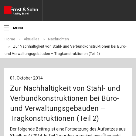
MENU
Home
Aktuelles
Nachrichten
Aktuelles
Zur Nachhaltigkeit von Stahl- und Verbundkonstruktionen bei Büro-
und Verwaltungsgebäuden – Tragkonstruktionen (Teil 2)
Veranstaltungen
Angebote
01. Oktober 2014
Fachgebiete
Zur Nachhaltigkeit von Stahl- und
Produkte
Verbundkonstruktionen bei Büro-
und Verwaltungsgebäuden –
Werben
Tragkonstruktionen (Teil 2)
Service
Der folgende Beitrag ist eine Fortsetzung des Aufsatzes aus
Stahlbau 4/2014. In Teil 1 wurden zunächst eine Übersicht