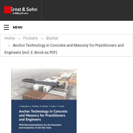
MENU
Home
Produkte
Bücher
Aktuelles
Anchor Technology in Concrete and Masonry for Practitioners and
Engineers (incl. E -Book as PDF)
Veranstaltungen
Angebote
Fachgebiete
Produkte
Werben
Service