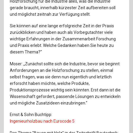
Holzforschung für die Industrie alles, was die Industrie
Für Autor:innen
gerade braucht, innerhalb kürzester Zeit aufbereiten soll
und möglichst zeitnah zur Verfügung stellt.
Verlag
Sie können auf eine lange erfolgreiche Zeit in der Praxis
Sprache / Language: DE
Sprache / Language: EN
zurückblicken und haben auch als Vorbegutachter viele
wichtige Erfahrungen in der Zusammenarbeit Forschung
und Praxis erlebt. Welche Gedanken haben Sie heute zu
diesem Thema?“
Moser: „Zunächst sollte sich die Industrie, bevor sie beginnt
Anforderungen an die Holzforschung zu stellen, einmal
selbst fragen, was sie denn nun eigentlich und letztlich
erforscht haben möchte, welche Produkte,
Produktionsprozesse wichtig sein könnten. Erst dann ist die
Wissenschaft gefordert, passende Lösungen zu entwickeln
und mögliche Zusatzideen einzubringen.“
Ernst & Sohn Buchtipp:
Ingenieurholzbau nach Eurocode 5
Das Thema "Bauen mit Holz" in der Zeitschrift Bautechnik: