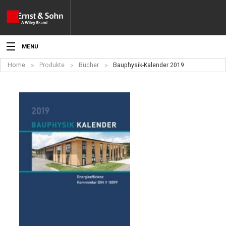
MENU
Home
Produkte
Bücher
Bauphysik-Kalender 2019
Aktuelles
Veranstaltungen
Angebote
Fachgebiete
Produkte
Werben
Service