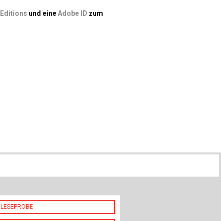
ch
 Editions
und eine
Adobe ID
zum
u
au
bau
LESEPROBE