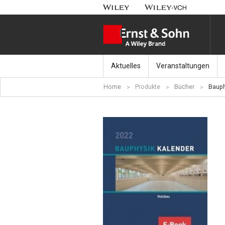
Aktuelles
Veranstaltungen
Home
Produkte
Bücher
Bauph
Nachrichten
Münchener Kranbahnt
Aktuell erschienen
Fachkonferenz Brück
Erscheint in Kürze
Symposium Ingenieur
Beton-Kalender-Tag 2
Veranstaltungskalen