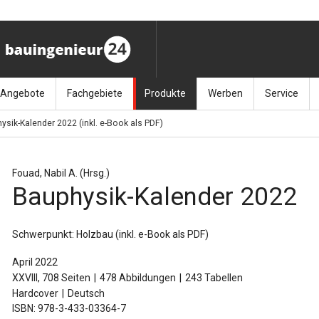
Angebote
Fachgebiete
Produkte
Werben
Service
ysik-Kalender 2022 (inkl. e-Book als PDF)
ag (11.9.26)
Stellenmarkt
Architektur
Bücher
Media-Planung
Info-Materia
Geotech
enbautage (10.–11.11.26)
Sonderdrucke
Bauausführung
Kalender / Jahrbücher
Presse
Glasbau
Fouad, Nabil A. (Hrsg.)
Bauphysik-Kalender 2022
baukunst (26.11.26)
Kalender-Preisreduzierung
Bauen im Bestand
Zeitschriften
Newsletter 
Grundla
027 (3.12.26)
Baumanagement
Themenhefte
FAQ
Holzbau
Schwerpunkt: Holzbau (inkl. e-Book als PDF)
der
Bauphysik
Artikeldatenbank / Kalenderrecherche
Wiley Online
Ingenie
April 2022
XXVIII, 708 Seiten
478 Abbildungen
243 Tabellen
Baurecht
Mauerw
Hardcover
Deutsch
ISBN: 978-3-433-03364-7