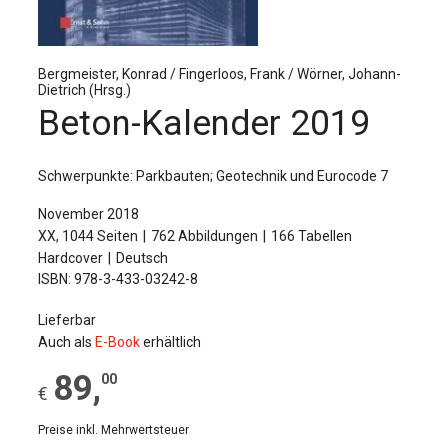
Für Autor:innen
Verlag
Bergmeister, Konrad / Fingerloos, Frank / Wörner, Johann-
Dietrich (Hrsg.)
Sprache / Language: DE
Sprache / Language: EN
Beton-Kalender 2019
Schwerpunkte: Parkbauten; Geotechnik und Eurocode 7
November 2018
XX, 1044 Seiten
762 Abbildungen
166 Tabellen
Hardcover
Deutsch
ISBN: 978-3-433-03242-8
Lieferbar
Auch als
E-Book
erhältlich
89
,
00
€
Preise inkl. Mehrwertsteuer