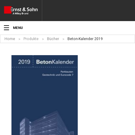
MENU
Home
Produkte
Bücher
Beton-Kalender 2019
Aktuelles
Veranstaltungen
Angebote
Fachgebiete
Produkte
Werben
Service