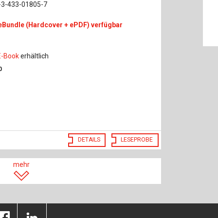
-3-433-01805-7
eBundle (Hardcover + ePDF) verfügbar
E-Book
erhältlich
0
DETAILS
LESEPROBE
mehr