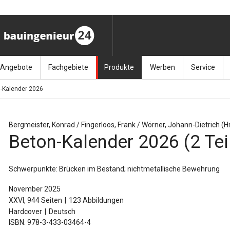
Angebote
Fachgebiete
Produkte
Werben
Service
-Kalender 2026
ag (11.9.26)
Stellenmarkt
Architektur
Bücher
Media-Planung
Info-Materia
Geotech
enbautage (10.–11.11.26)
Sonderdrucke
Bauausführung
Kalender / Jahrbücher
Presse
Glasbau
Bergmeister, Konrad / Fingerloos, Frank / Wörner, Johann-Dietrich (Hr
Beton-Kalender 2026 (2 Tei
baukunst (26.11.26)
Kalender-Preisreduzierung
Bauen im Bestand
Zeitschriften
Newsletter 
Grundla
027 (3.12.26)
Baumanagement
Themenhefte
FAQ
Holzbau
Schwerpunkte: Brücken im Bestand; nichtmetallische Bewehrung
der
Bauphysik
Artikeldatenbank / Kalenderrecherche
Wiley Online
Ingenie
November 2025
XXVI, 944 Seiten
123 Abbildungen
Baurecht
Mauerw
Hardcover
Deutsch
ISBN: 978-3-433-03464-4