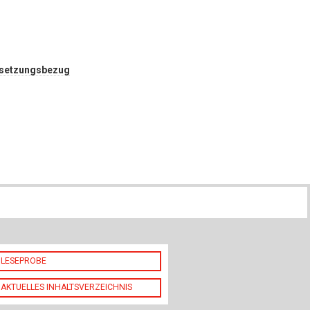
ch
u
au
tsetzungsbezug
bau
LESEPROBE
AKTUELLES INHALTSVERZEICHNIS