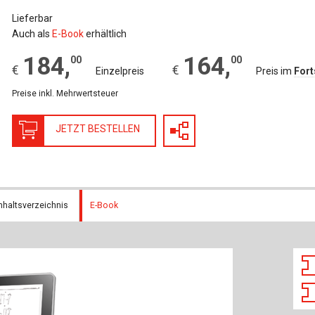
Baustoffe
Sachbu
Lieferbar
Auch als
E-Book
erhältlich
Bautechnikgeschichte
Stahlba
184
,
164
,
00
00
€
€
Betonbau
Tunnelb
Einzelpreis
Preis im
For
Preise inkl. Mehrwertsteuer
Brückenbau
Verbund
JETZT BESTELLEN
E&S Zeitlos
nhaltsverzeichnis
E-Book