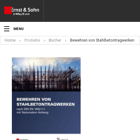
MENU
Home
Produkte
Bücher
Bewehren von Stahlbetontragwerken
Aktuelles
Veranstaltungen
Angebote
Fachgebiete
Produkte
Werben
Service