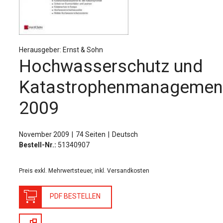
Für Autor:innen
Verlag
Sprache / Language: DE
Sprache / Language: EN
Herausgeber: Ernst & Sohn
Hochwasserschutz und
Katastrophenmanagemen
2009
November 2009
74 Seiten
Deutsch
Bestell-Nr.:
51340907
Preis exkl. Mehrwertsteuer, inkl. Versandkosten
PDF BESTELLEN