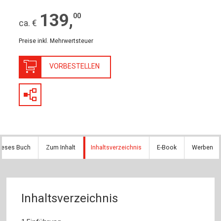
139
,
00
ca. €
Preise inkl. Mehrwertsteuer
VORBESTELLEN
dieses Buch
Zum Inhalt
Inhaltsverzeichnis
E-Book
Werben
Inhaltsverzeichnis