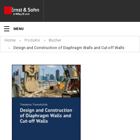
MENU
Home
Produkte
Bücher
Aktuelles
Design and Construction of Diaphragm Walls and Cut-off Walls
Veranstaltungen
Angebote
Fachgebiete
Produkte
Werben
Service