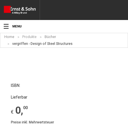
MENU
Home
Produkte
Bücher
Aktuelles
vergriffen - Design of Steel Structures
Veranstaltungen
Angebote
Fachgebiete
ISBN:
Produkte
Lieferbar
Werben
0
,
00
€
Service
Preise inkl. Mehrwertsteuer