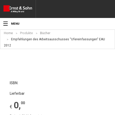
MENU
Home
Produkte
Bücher
Aktuelles
Empfehlungen des Arbeitsausschusses "Ufereinfassungen" EAU
2012
Veranstaltungen
Angebote
Fachgebiete
Produkte
ISBN:
Werben
Lieferbar
0
,
00
Service
€