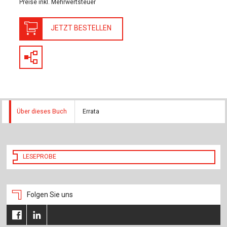
Für Autor:innen
Preise inkl. Mehrwertsteuer
Verlag
JETZT BESTELLEN
Sprache / Language: DE
Sprache / Language: EN
Über dieses Buch
Errata
LESEPROBE
Folgen Sie uns