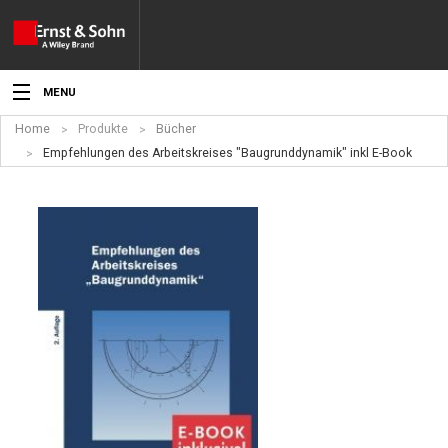
MENU
Home
Produkte
Bücher
Aktuelles
Empfehlungen des Arbeitskreises "Baugrunddynamik" inkl E-Book
Veranstaltungen
Angebote
Fachgebiete
Produkte
Werben
Service