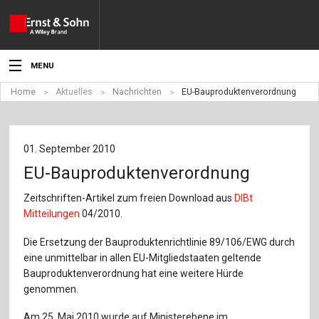
MENU
Home
Aktuelles
Nachrichten
EU-Bauproduktenverordnung
Aktuelles
Veranstaltungen
01. September 2010
Angebote
EU-Bauproduktenverordnung
Fachgebiete
Zeitschriften-Artikel zum freien Download aus
DIBt
Mitteilungen
04/2010.
Produkte
Die Ersetzung der Bauproduktenrichtlinie 89/106/EWG durch
eine unmittelbar in allen EU-Mitgliedstaaten geltende
Werben
Bauproduktenverordnung hat eine weitere Hürde
genommen.
Service
Am 25. Mai 2010 wurde auf Ministerebene im