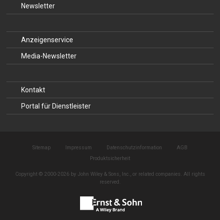
Newsletter
Anzeigenservice
Media-Newsletter
Kontakt
Portal für Dienstleister
Sitemap
Impressum
Datenschutzinformation
AGB
Produktsicherheit
Copyright © 2000-2026 by John Wiley & Sons, Inc., or related companies. All rights
reserved.