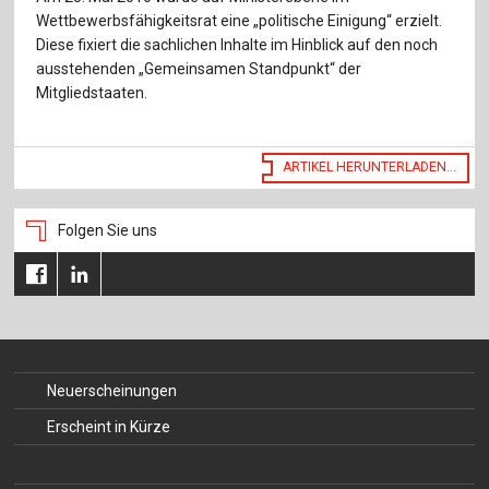
Für Autor:innen
Wettbewerbsfähigkeitsrat eine „politische Einigung“ erzielt.
Diese fixiert die sachlichen Inhalte im Hinblick auf den noch
Verlag
ausstehenden „Gemeinsamen Standpunkt“ der
Mitgliedstaaten.
Sprache / Language: DE
Sprache / Language: EN
ARTIKEL HERUNTERLADEN...
Folgen Sie uns
Neuerscheinungen
Erscheint in Kürze